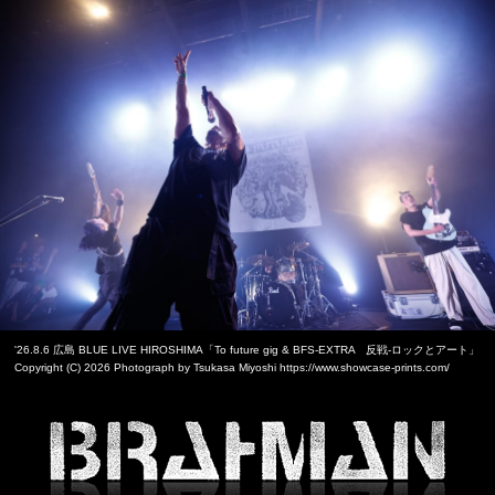
'26.8.6 広島 BLUE LIVE HIROSHIMA「To future gig & BFS-EXTRA 反戦-ロックとアート」
Copyright (C) 2026 Photograph by Tsukasa Miyoshi https://www.showcase-prints.com/