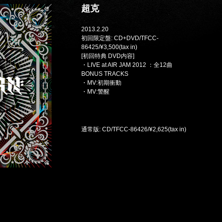
超克
2013.2.20
初回限定盤: CD+DVD/TFCC-
86425/¥3,500(tax in)
[初回特典 DVD内容]
・LIVE at AIR JAM 2012 ：全12曲
BONUS TRACKS
・MV:初期衝動
・MV:警醒
通常版: CD/TFCC-86426/¥2,625(tax in)