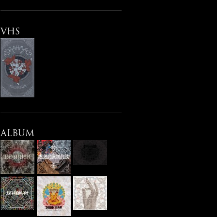
VHS
ALBUM