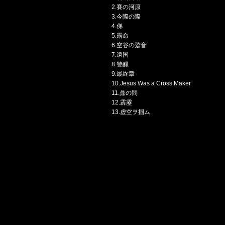
2.賽の河原
3.今際の際
4.俤
5.露命
6.空谷の跫音
7.遠国
8.警醒
9.最終章
10.Jesus Was a Cross Maker
11.鼎の問
12.霹靂
13.虚空ヲ掴ム