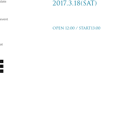
2017.3.18(sat)
NO NUKES 2017
OPEN 12:00 / START13:00
豊洲PIT
2017.3.18(sat)
w/ASIAN KUNG-FU GENERATION/水曜日
HIATUS
TICKET PRICE
3/17 1日券：￥3,900−(+Drink)
3/18 1日券：￥4,900−(+Drink)
2日通し券：￥7,500−(+Drink)
TICKET ORDER
オフィシャル先行受付