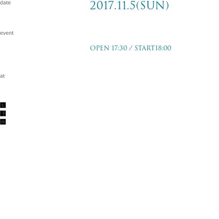
2017.11.5(sun)
G-FREAK FACTORY “風林花山” TOU
OPEN 17:30 / START18:00
横浜 F.A.D YOKOHAMA
2017.11.5(sun)
w/G-FREAK FACTORY
TICKET PRICE
前売：¥2,800- (+Drink)
当日：¥3,300- (+Drink)
TICKET ORDER
2017/9/2(sat)〜
ローソンチケット
チケットぴあ
e＋