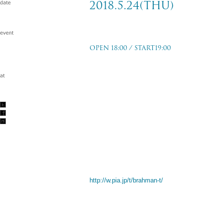
2018.5.24(thu)
Tour 2018 梵匿 -bonnoku-
OPEN 18:00 / START19:00
山形 ミュージック昭和セッション
2018.5.24(thu)
TICKET PRICE
前売￥2,900-
TICKET ORDER
オフィシャル１次先行予約受付
2017/12/15(fri)18:00〜12/24(sun)23:59
http://w.pia.jp/t/brahman-t/
一般発売
2018/2/10(sat)〜
ぴあ（P:101-717）