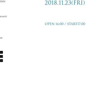
2018.11.23(fri)
パンクロックの奴隷 TOUR 2018 EX
OPEN 16:00 / START17:00
大阪 味園ユニバース
2018.11.23(fri)
w/亜無亜危異/SA
TICKET PRICE
前売：￥4,500-(+Drink)
TICKET ORDER
2018/9/30(sun)〜
ローソンチケット
イープラス
チケットぴあ