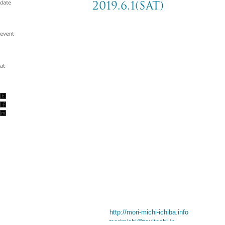
2019.6.1(sat)
森、道、市場2019
愛知県蒲郡市ラグーナビーチ(大塚海浜緑地)
2019.6.1(sat)
w/eastern youth / GUIRO / クリープハイプ /
PARK GOLF
蓮沼執太＆U-zhaan / FINAL SPANK HAPPY
and more…
TICKET PRICE
入場券￥2,900～
INFO
森、道、市場2019 OFFICIAL SITE
Web:
http://mori-michi-ichiba.info
Mail:
morimichi@tsuitachi.jp