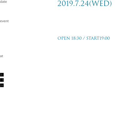
2019.7.24(wed)
Live Bar FANDANGO presents
章〜」
OPEN 18:30 / START19:00
大阪 十三FANDANGO
2019.7.24(wed)
w/
YELLOW MACHINEGUN/
SPREAD
TICKET PRICE
前売：￥3,000-
当日：￥3,500-
TICKET PRICE
2019/6/8(sat)〜
チケットぴあ