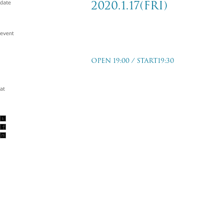
2020.1.17(fri)
KOBE太陽と虎10周年記念MUSIC ZO
ウス編- [1.17満月のつどい〜阪神淡
OPEN 19:00 / START19:30
神戸 music zoo KOBE 太陽と虎
2020.1.17(fri)
w/ガガガSP
TICKET PRICE
前売：￥3,500-(+Drink)
当日：￥4,000-(+Drink)
TICKET ORDER
19/12/14(sat)〜
太陽と虎 店頭