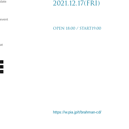
2021.12.17(fri)
Tour -slow DANCE HALL-
OPEN 18:00 / START19:00
岡山 岡山市民会館
2021.12.17(fri)
TICKET PRICE
前売：￥5,500- (全席指定）
※未就学児童は無料、席が必要な場合のみ要
TICKET ORDER
封入先行
’21/9/22（水）10:00 ～ 10/3（日）23:59
https://w.pia.jp/t/brahman-cd/
オフィシャル先行
’21/10/6（水）12:00 ～ 10/10（日）23:59
https://w.pia.jp/t/brahman-t/