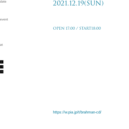
2021.12.19(sun)
Tour -slow DANCE HALL-
OPEN 17:00 / START18:00
宮城 仙台サンプラザホール
2021.12.19(sun)
TICKET PRICE
前売：￥5,500- (全席指定）
※未就学児童は無料、席が必要な場合のみ要
TICKET ORDER
封入先行
’21/9/22（水）10:00 ～ 10/3（日）23:59
https://w.pia.jp/t/brahman-cd/
オフィシャル先行
’21/10/6（水）12:00 ～ 10/10（日）23:59
https://w.pia.jp/t/brahman-t/