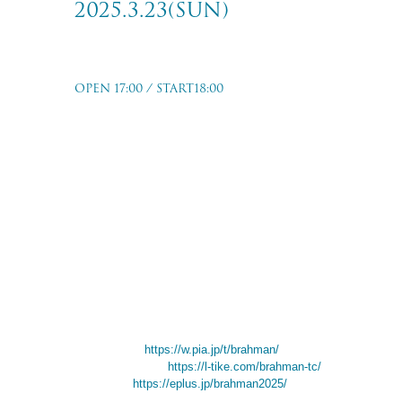
2025.3.23(sun)
tour viraha
OPEN 17:00 / START18:00
新潟 LOTS
2025.3.23(sun)
w/サンキュー
TICKET PRICE
前売：￥3,500- (+Drink)
TICKET ORDER
一般発売：2025/2/8(土)10:00〜
チケットぴあ
https://w.pia.jp/t/brahman/
ローソンチケット
https://l-tike.com/brahman-tc/
イープラス
https://eplus.jp/brahman2025/