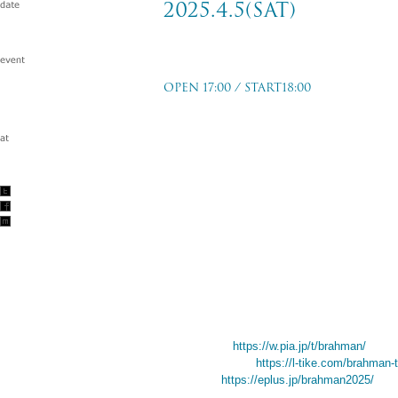
2025.4.5(sat)
tour viraha
OPEN 17:00 / START18:00
仙台 RENSA
2025.4.5(sat)
w/GREAT INVADERS
TICKET PRICE
前売：￥3,500- (+Drink)
TICKET ORDER
一般発売：2025/2/8(土)10:00〜
チケットぴあ
https://w.pia.jp/t/brahman/
ローソンチケット
https://l-tike.com/brahman-t
イープラス
https://eplus.jp/brahman2025/