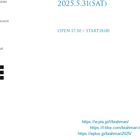
2025.5.31(sat)
tour viraha
OPEN 17:30 / START18:00
小樽 GOLDSTONE
2025.5.31(sat)
w/花男
TICKET PRICE
前売：￥3,500- (+Drink)
TICKET ORDER
一般発売：2025/2/8(土)10:00〜
チケットぴあ
https://w.pia.jp/t/brahman/
ローソンチケット
https://l-tike.com/brahman-t
イープラス
https://eplus.jp/brahman2025/