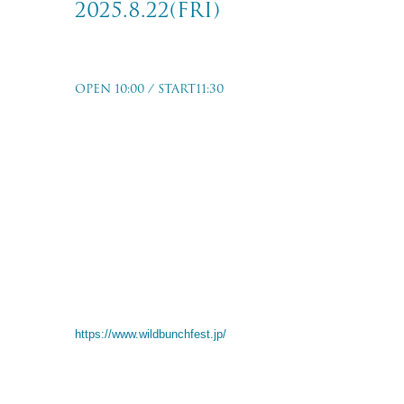
2025.8.22(fri)
WILD BUNCH FEST. 2025
OPEN 10:00 / START11:30
山口県 山口きらら博記念公園
2025.8.22(fri)
w/あいみょん/新しい学校のリーダーズ/くじら/SHANK/sumika/1
トンボコープ/NEE/Novelbright/ハルカミライ/Hump Back/HER
COMPLEX/プッシュプルポット/berry meet/MAN WITH A MIS
イ T シャツ屋さん/離婚伝説/LiSA/RIP SLYME/レキシ
詳細はイベントオフィシャルサイトにてご確認ください
https://www.wildbunchfest.jp/
INFO
WILD BUNCH FEST. OFFICIAL SITE
https://www.wildbunchfest.jp/