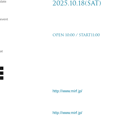
2025.10.18(sat)
MIYAKO ISLAND ROCK FESTIVAL 
SEA, SAVE THE SKY〜
OPEN 10:00 / START11:00
宮古島コースタルリゾートヒララ トゥリバ
2025.10.18(sat)
w/かりゆし58 / SHISHAMO and more…
その他詳細はイベントオフィシャルサイトに
http://www.mirf.jp/
INFO
MIYAKO ISLAND ROCK FESTIVAL 2025 OF
http://www.mirf.jp/