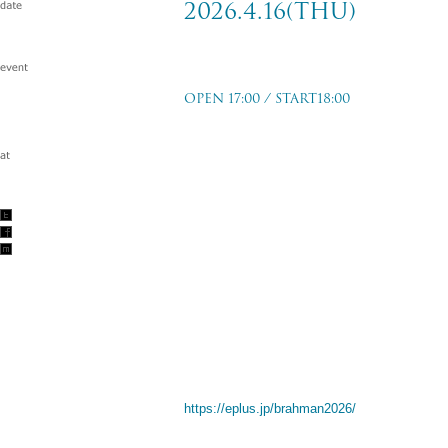
2026.4.16(thu)
tour viraha 2026
OPEN 17:00 / START18:00
山形 ミュージック昭和セッション
2026.4.16(thu)
w/9mm Parabellum Bullet
TICKET PRICE
前売：￥3,500- (+Drink)
TICKET ORDER
[オフィシャル先行]
’25/8/15 (fri) 12:00 ~ 8/24 (sun) 23:59
https://eplus.jp/brahman2026/
[ファミマ先行]
’25/8/26 (tue) 12:00 ~ 9/8 (mon) 23:59