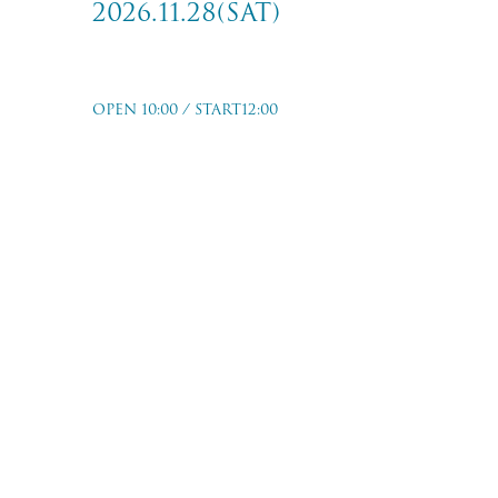
2026.11.28(sat)
MASTERPIECE 2026
OPEN 10:00 / START12:00
岐阜市文化センター
2026.11.28(sat)
w/04 Limited Sazabys/dustbox /Maki /MARIO2BLOCK/SA/ST
REASON AND THE STYLES …and more
TICKET PRICE
1日券：￥8,800-(+Drink)
2日券：￥15,000-(+Drink)
TICKET ORDER
オフィシャル1次先行
6/11(thu)21:00〜6/28(sun)23:59
オフィシャル2次先行