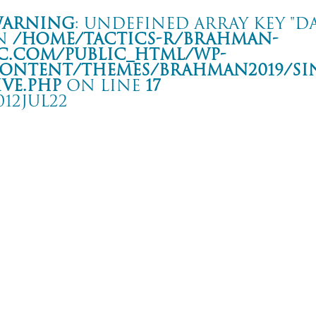
arning
: Undefined array key "da
n
/home/tactics-r/brahman-
c.com/public_html/wp-
ontent/themes/BRAHMAN2019/si
ive.php
on line
17
012JUL22
SEN ROCK FESTIVAL 2012
手県気仙 種山ヶ原森林公園 種山ヶ原イベント広場 しどげ わらび山菜ステー
rning
: Undefined array key "date" in
/home/tactics-r/brahman-
.com/public_html/wp-content/themes/BRAHMAN2019/single-live.php
on li
2/07/22(jul)
10-FEET/ストレイテナー/ACIDMAN/ASIAN KUNG-FU GENERATION/the band a
h