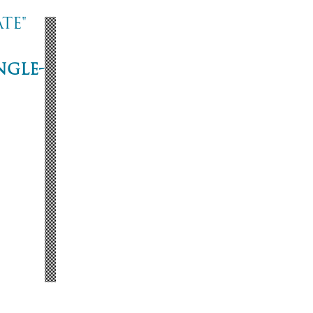
te"
ngle-
ジ
ne
53
part/IN-