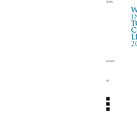
W
i
t
c
l
2
KE
岩
Wa
tc
201
w/
pis