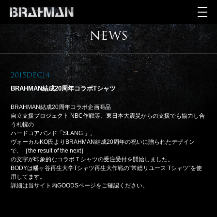
NEWS
2015Dec14
BRAHMAN結成20周年コラボTシャツ
BRAHMAN結成20周年コラボ企画商品
自立支援プロジェクト NBC作戦等、東日本大震災からの支援でも協力し合
う札幌の
ハードコアバンド「SLANG 」。
ヴォーカルKO氏よりBRAHMAN結成20周年の祝いに贈られたデザイン
で、［the result of the next］
の文字が印象的なコラボＴシャツの受注受付を開始しました。
BODYは幡ヶ谷再生大学Tシャツ再生大作戦の”常総リユース Tシャツ”を使
用してます。
詳細は当サイト内GOODSページをご確認ください。