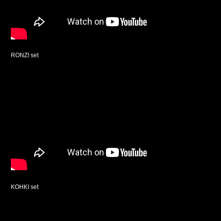
RONZI set
KOHKI set