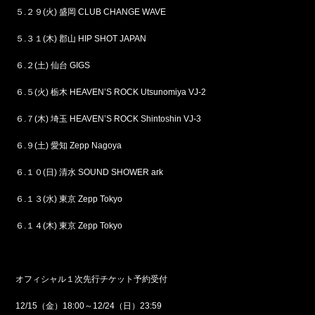
５.２９(火) 盛岡 CLUB CHANGE WAVE
５.３１(木) 郡山 HIP SHOT JAPAN
６.２(土) 仙台 GIGS
６.５(火) 栃木 HEAVEN’S ROCK Utsunomiya VJ-2
６.７(木) 埼玉 HEAVEN’S ROCK Shintoshin VJ-3
６.９(土) 愛知 Zepp Nagoya
６.１０(日) 清水 SOUND SHOWER ark
６.１３(水) 東京 Zepp Tokyo
６.１４(木) 東京 Zepp Tokyo
オフィシャル１次先行チケット予約受付
12/15（金）18:00～12/24（日）23:59