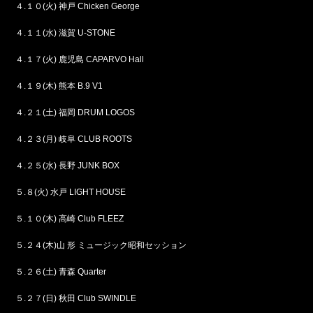
４.１０(火) 神戸 Chicken George
４.１１(水) 滋賀 U-STONE
４.１７(火) 鹿児島 CAPARVO Hall
４.１９(木) 熊本 B.9 V1
４.２１(土) 福岡 DRUM LOGOS
４.２３(月) 岐阜 CLUB ROOTS
４.２５(水) 長野 JUNK BOX
５.８(火) 水戸 LIGHT HOUSE
５.１０(木) 高崎 Club FLEEZ
５.２４(木)山 形 ミュージック昭和セッション
５.２６(土) 青森 Quarter
５.２７(日) 秋田 Club SWINDLE