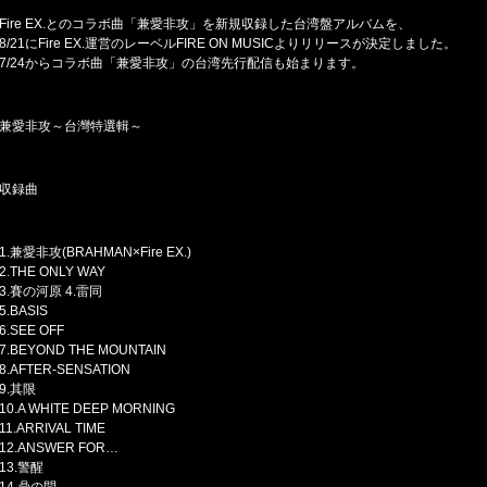
Fire EX.とのコラボ曲「兼愛非攻」を新規収録した台湾盤アルバムを、
8/21にFire EX.運営のレーベルFIRE ON MUSICよりリリースが決定しました。
7/24からコラボ曲「兼愛非攻」の台湾先行配信も始まります。
兼愛非攻～台灣特選輯～
収録曲
1.兼愛非攻(BRAHMAN×Fire EX.)
2.THE ONLY WAY
3.賽の河原 4.雷同
5.BASIS
6.SEE OFF
7.BEYOND THE MOUNTAIN
8.AFTER-SENSATION
9.其限
10.A WHITE DEEP MORNING
11.ARRIVAL TIME
12.ANSWER FOR…
13.警醒