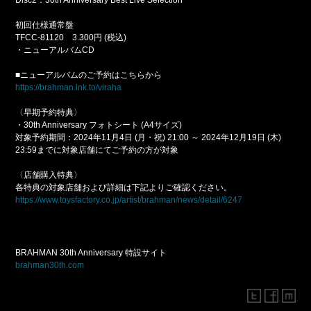
Disc2：30th Anniversary Best Live Selection
初回仕様通常盤
TFCC-81120 3.300円 (税込)
・ニューアルバムCD
■ニューアルバムのご予約はこちらから
https://brahman.lnk.to/viraha
〈早期予約特典〉
・30th Anniversary フォトシート (A4サイズ)
対象予約期間：2024年11月4日 (月・祝) 21:00 ～ 2024年12月19日 (木)
23:59までに対象店舗にてご予約の方が対象
〈店舗購入特典〉
各特典の対象店舗および詳細は下記よりご確認ください。
https://www.toysfactory.co.jp/artist/brahman/news/detail/6247
BRAHMAN 30th Anniversary 特設サイト
brahman30th.com