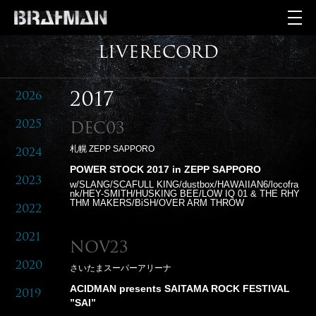
LIVERECORD
2026
2017
2025
Dec03
札幌 ZEPP SAPPORO
2024
POWER STOCK 2017 in ZEPP SAPPORO
2023
w/SLANG/SCAFULL KING/dustbox/HAWAIIAN6/locofra
nk/HEY-SMITH/HUSKING BEE/LOW IQ 01 & THE RHY
THM MAKERS/BiSH/OVER ARM THROW
2022
2021
Nov23
2020
さいたまスーパーアリーナ
ACIDMAN presents SAITAMA ROCK FESTIVAL
2019
”SAI”