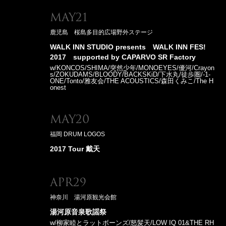
May21
鹿児島 桜島多目的広場野外ステージ
WALK INN STUDIO presents WALK INN FES!
2017 supported by CAPARVO SR Factory
w/KONCOS/SHIMA/突然少年/MONOEYES/優河/Crayon
s/ZOKUDAMS/BLOODY/BACKSKiD/下水丸/徒歩圏/-1-
ONE/Tonto/雅友会/THE ACOUSTICS/森田くみこ/The H
onest
May20
福岡 DRUM LOGOS
2017 Tour 戴天
Apr29
神奈川 湯河原観光会館
湯河原音泉歌謡祭
w/柳家睦とラットボーンズ/怒髪天/LOW IQ 01&THE RH