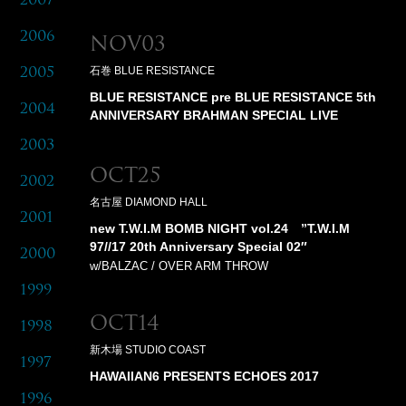
2006
Nov03
石巻 BLUE RESISTANCE
2005
BLUE RESISTANCE pre BLUE RESISTANCE 5th
2004
ANNIVERSARY BRAHMAN SPECIAL LIVE
2003
Oct25
2002
名古屋 DIAMOND HALL
2001
new T.W.I.M BOMB NIGHT vol.24 ”T.W.I.M
97//17 20th Anniversary Special 02″
2000
w/BALZAC / OVER ARM THROW
1999
Oct14
1998
新木場 STUDIO COAST
1997
HAWAIIAN6 PRESENTS ECHOES 2017
1996