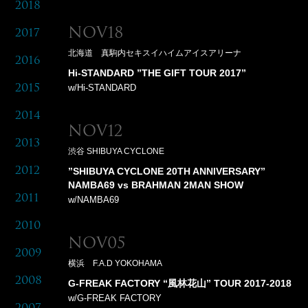
2018
Nov18
2017
北海道 真駒内セキスイハイムアイスアリーナ
2016
Hi-STANDARD ”THE GIFT TOUR 2017”
w/Hi-STANDARD
2015
2014
Nov12
2013
渋谷 SHIBUYA CYCLONE
2012
”SHIBUYA CYCLONE 20TH ANNIVERSARY”
NAMBA69 vs BRAHMAN 2MAN SHOW
2011
w/NAMBA69
2010
Nov05
2009
横浜 F.A.D YOKOHAMA
2008
G-FREAK FACTORY “風林花山” TOUR 2017-2018
w/G-FREAK FACTORY
2007