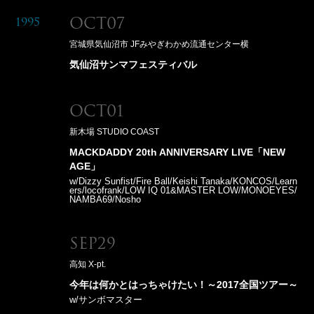
Oct07
1995
宮城県気仙沼市 JFみやぎわかめ流通センター横
気仙沼サンマフェスティバル
Oct01
新木場 STUDIO COAST
MACKDADDY 20th ANNIVERSARY LIVE「NEW
AGE」
w/Dizzy Sunfist/Fire Ball/Keishi Tanaka/KONCOS/Learn
ers/locofrank/LOW IQ 01&MASTER LOW/MONOEYES/
NAMBA69/Nosho
Sep29
高知 X-pt.
今年は何かとはっちゃけたい！～2017全国ツアー～
w/サンボマスター