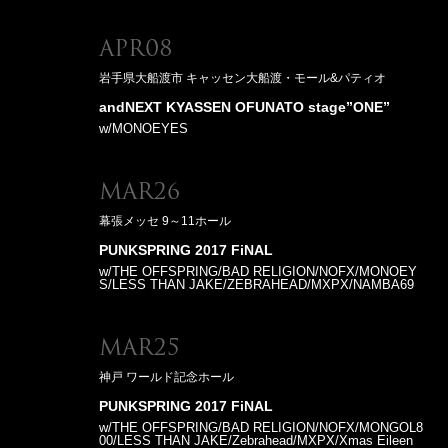
Apr08
岩手県大船渡市 キャッセン大船渡・モール&パティオ
andNEXT KYASSEN OFUNATO stage”ONE”
w/MONOEYES
Mar26
幕張メッセ 9～11ホール
PUNKSPRING 2017 FiNAL
w/THE OFFSPRING/BAD RELIGION/NOFX/MONOEY
S/LESS THAN JAKE/ZEBRAHEAD/MXPX/NAMBA69
Mar25
神戸 ワールド記念ホール
PUNKSPRING 2017 FiNAL
w/THE OFFSPRING/BAD RELIGION/NOFX/MONGOL8
00/LESS THAN JAKE/Zebrahead/MXPX/Xmas Eileen