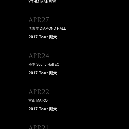
YTHM MAKERS
Apr27
名古屋 DIAMOND HALL
2017 Tour 戴天
Apr24
松本 Sound Hall aC
2017 Tour 戴天
Apr22
富山 MAIRO
2017 Tour 戴天
Apr21