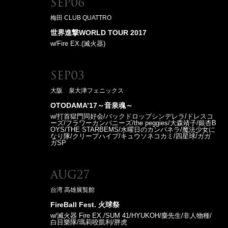
Sep06
梅田 CLUB QUATTRO
世界進撃WORLD TOUR 2017
w/Fire EX.(滅火器)
Sep03
大阪 泉大津フェニックス
OTODAMA’17～音泉魂～
w/打首獄門同好会/バックドロップシンデレラ/ドレスコ
ーズ/フラワーカンパニーズ/the peggies/大森靖子/銀杏B
OYS/THE STARBEMS/水曜日のカンパネラ/魔法少女に
なり隊/クリープハイプ/キュウソネコカミ/四星球/ガガ
ガSP
Aug27
台湾 高雄展覧館
FireBall Fest. 火球祭
w/滅火器 Fire EX./SUM 41/HYUKOH/麋先生/非人物種/
白目樂隊/瑪莉咬凱利/胖虎