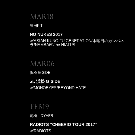
Mar18
豊洲PIT
NO NUKES 2017
w/ASIAN KUNG-FU GENERATION/水曜日のカンパネ
ラ/NAMBA69/the HIATUS
Mar06
浜松 G-SIDE
at. 浜松 G-SIDE
w/MONOEYES/BEYOND HATE
Feb19
前橋 DYVER
RADIOTS ”CHEERIO TOUR 2017”
w/RADIOTS