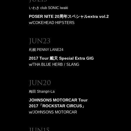
いわき club SONIC iwaki
POSER NITE 20周年スペシャルextra vol.2
w/COKEHEAD HIPSTERS
Jun23
札幌 PENNY LANE24
2017 Tour 戴天 Special Extra GIG
w/THA BLUE HERB / SLANG
Jun20
梅田 Shangri-La
JOHNSONS MOTORCAR Tour
2017「ROCKSTAR CIRCUS」
w/JOHNSONS MOTORCAR
Jun15