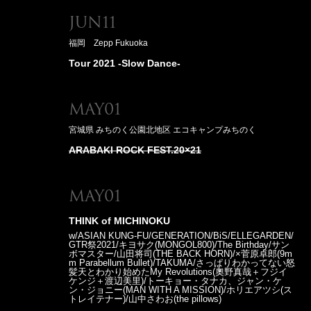
Jun11
福岡 Zepp Fukuoka
Tour 2021 -Slow Dance-
May01
宮城県 みちのく公園北地区 エコキャンプみちのく
ARABAKI ROCK FEST.20×21
May01
THINK of MICHINOKU
w/ASIAN KUNG-FU/GENERATION/BiS/ELLEGARDEN/
GTR祭2021/キヨサク(MONGOL800)/The Birthday/サン
ボマスター/山田将司(THE BACK HORN)/×菅原卓郎(9m
m Parabellum Bullet)/TAKUMA/さっぱりわかってない怒
髪天とわかり始めたMy Revolutions(奧野真哉＋フジイ
ケンジ＋渡辺美里)/トーキョー・タナカ、ジャン・ケ
ン・ジョニー(MAN WITH A MISSION)/ホリエアツシ(ス
トレイテナー)/山中さわお(the pillows)