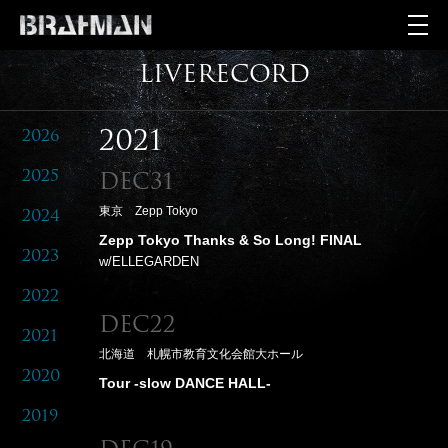
LIVERECORD
2026
2021
2025
Dec31
東京 Zepp Tokyo
2024
Zepp Tokyo Thanks & So Long! FINAL
2023
w/ELLEGARDEN
2022
Dec22
2021
北海道 札幌市教育文化会館大ホール
2020
Tour -slow DANCE HALL-
2019