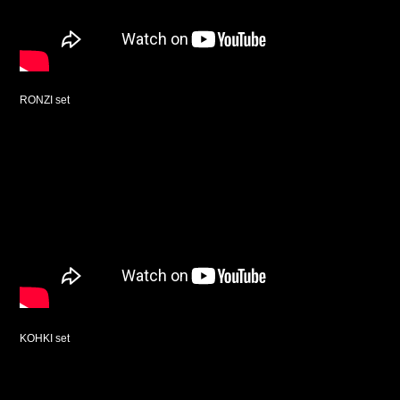
RONZI set
KOHKI set