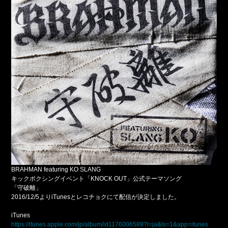
BRAHMAN featuring KO SLANG
キックボクシングイベント「KNOCK OUT」公式テーマソング
「守破離」
2016/12/5よりiTunesとレコチョクにて配信が決定しました。
iTunes
https://itunes.apple.com/jp/album/id1176006589?l=ja&ls=1&app=itunes