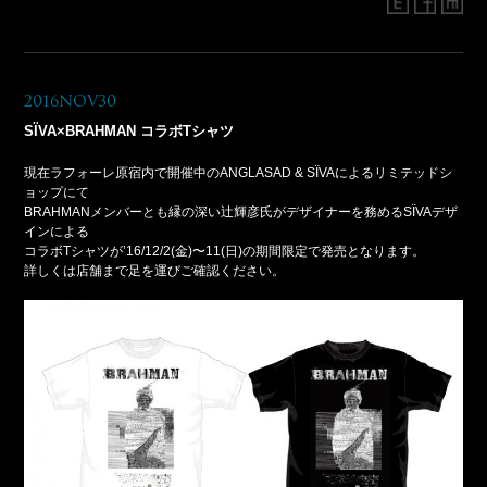
2016Nov30
SÏVA×BRAHMAN コラボTシャツ
現在ラフォーレ原宿内で開催中のANGLASAD & SÏVAによるリミテッドシ
ョップにて
BRAHMANメンバーとも縁の深い辻輝彦氏がデザイナーを務めるSÏVAデザ
インによる
コラボTシャツが’16/12/2(金)〜11(日)の期間限定で発売となります。
詳しくは店舗まで足を運びご確認ください。