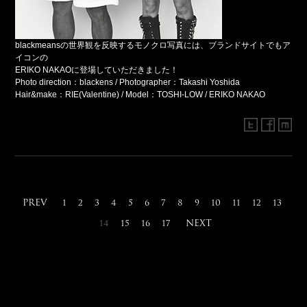
blackmeansの世界観を反映するモノクロ写真には、ブランドサイトでもア
イコンの
ERIKO NAKAOに登場していただきました！
Photo direction：blackens / Photographer：Takashi Yoshida
Hair&make：RIE(Valentine) / Model：TOSHI-LOW / ERIKO NAKAO
PREV
1
2
3
4
5
6
7
8
9
10
11
12
13
NEXT
14
15
16
17