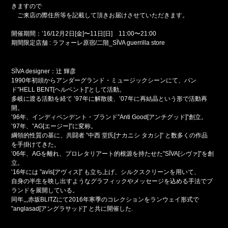
きますので
ご来店の際住所等を記載して頂きお届けさせていただきます。
開催期間：’16/12月2日[金]〜11日[日] 11:00〜21:00
期間限定店舗 : ラフォーレ原宿/二階_SÏVA guerrilla store
SÏVA designer：辻 輝彦
1990年初頭からアンダーグランド・ミュージックシーンにて、バン
ド”HELL BENT[ヘルベント]”として活動。
多岐に渡る活動を経て ’97年に解散後、’07年に再結晶という形で活動再
開。
’96年、インディペンデント・ブランド”Anti Good[アンチグッド]”創立。
’97年、”AG[エージー]”に変称。
綱領的性質の基に、共闘者 ”中西 堂氏[ナカニシ タカシ]” と数多くの作品
を手掛けてきた。
’06年、AGを離れ、プロレタリアート的根源を持たせた”SÏVA[シヴァ]”を創
立。
’16年には ”avïs[アヴィス]” も立ち上げ、シルクスクリーンを用いて、
自身の半生を映し出すようなグラフィックやメッセージを込める手法でブ
ランドを展開している。
同年,,,赤坂BLITZにて2016年寒季のコレクションをランウェイ形式で
”anglasad[アングラサッド]” と共に開催した.