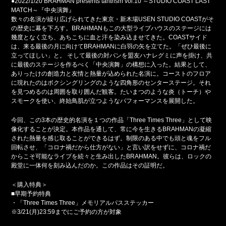
●2022/1/20 BRAHMAN presents tantrism vol.10 ～STUDIO COAST LAST
MATCH～『中央演舞』
数々の名演が繰り広げられてきた東京・新木場USEN STUDIO COASTがそ
の歴史に幕を下ろす。BRAHMANもこの大型ライブハウスのステージには
幾度となく立ち、あちこちに血と汗を染み込ませてきた。COASTサイド
は、来る最後の月に向けてBRAHMANに白羽の矢を立てた。「ぜひ最後に
立ってほしい」と。 そして最後の対バンを盟友ハナレグミに声を掛け、共
に最後のステージを作るべく「中央演舞」の構想に入った。結果として、
ありったけの創造力と友情と熱量が込められた名演に。コーストのフロア
に現れたのはボクシングリングのような四角形のセンターステージ。それ
を見つめるのは周囲を取り囲んだ観客。たいまつのような炎（トーチ）や
スモークを使い、終始鳥肌が立つようなパフォーマンスを展開した。
今回、この3本の歴史的名演を１つの作品「Three Times Three」として映
像化することが決定。本作品を通して、常に今を生きるBRAHMANの凝縮
された熱量を感じ取ることができるはず。制限のある中でも頭と魂をフル
回転させ、「コロナ禍だから仕方がない」と言い訳をせずに、コロナ禍だ
からこそ可能なライブを続々と生み出したBRAHMAN。彼らは、ロックの
殿堂に一体何を刻み込んだのか。この作品はその証明だ。
＜購入特典＞
■早期予約特典
・「Three Times Three」メモリアルパスステッカー
※3/21(月)23:59までにご予約の方が対象