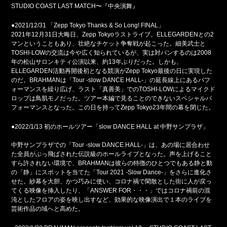
STUDIO COAST LAST MATCH〜『中央演舞』
●2021/12/31 「Zepp Tokyo Thanks & So Long! FINAL」
2021年12月31日大晦日、Zepp Tokyoラストライブ。ELLEGARDENとの2
マンということもあり、壮絶なチケット争奪戦が起こった。細美武士と
TOSHI-LOWの交流は今や広く知られているが、実は対バンするのは2008
年の松山サロンキティ公演以来、約13年ぶりだった。しかも、
ELLEGARDEN活動再開後初となる競演がZepp Tokyo最後の日に実現した
のだ。BRAHMANは「Tour -slow DANCE HALL-」の延長線上にあるパフ
ォーマンスを繰り広げ、ラスト「真善美」でのTOSHI-LOWによるマイクド
ロップは鳥肌モノだった。ツアー本編で見ることのできないスペシャルパ
フォーマンスとなった。この日を持ってZepp Tokyo23年間の幕を閉じた。
●2022/1/13 初のホールツアー「slow DANCE HALL at 中野サンプラザ」
中野サンプラザでの「Tour -slow DANCE HALL-」は、あの場に居合わせ
た全員がぶっ飛ばされた伝説級のホールライブとなった。声を上げること
すら許されない環境で、BRAHMANは彼らの特徴のひとつでもある静と動
の「静」にスポットを当てた「Tour 2021 -Slow Dance-」をさらに進化さ
せた。紗幕を大胆、かつ巧みに使い、コロナ禍で閑散とした街に人が戻っ
てくる映像を挿入したり、「ANSWER FOR・・・」ではコロナ禍前の混
沌としたフロアの姿を映し出すなど、効果的な映像演出で１本のライブを
芸術作品の域へと高めた。