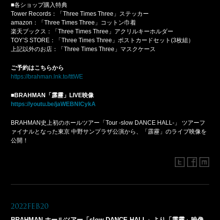
■各ショップ購入特典
Tower Records：「Three Times Three」ステッカー
amazon：「Three Times Three」コットン巾着
楽天ブックス：「Three Times Three」アクリルキーホルダー
TOY’S STORE：「Three Times Three」ポストカードセット(3枚組）
上記以外のお店：「Three Times Three」マスクケース
ご予約はこちらから
https://brahman.lnk.to/tttWE
■
BRAHMAN
「霹靂」
LIVE
映像
https://youtu.be/jaWEBNlCykA
BRAHMAN史上初のホールツアー「Tour -slow DANCE HALL-」 ツアーフ
ァイナルとなった東京 中野サンプラザ公演から、「霹靂」のライブ映像を
公開！
2022Feb20
BRAHMAN ホールツアー「slow DANCE HALL」より「霹靂」映像