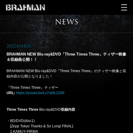
NEWS
2022Mar11
BRAHMAN NEW Blu-ray&DVD「Three Times Three」ティザー映像
＆収録曲公開！！
BRAHMAN NEW Blu-ray&DVD『Three Times Three』のティザー映像と収
録内容が公開となりました！
『Three Times Three』ティザー
URL:
https://youtu.be/Lz7n8ILZZd0
Three Times Three
Blu-ray&DVD
収録内容
・BD/DVD(disc1)
[Zepp Tokyo Thanks & So Long! FINAL]
1.KAMUY-PIRMA