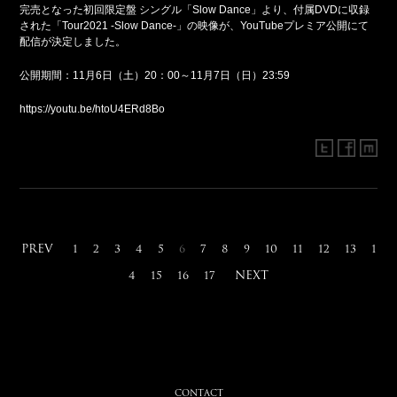
完売となった初回限定盤 シングル「Slow Dance」より、付属DVDに収録
された「Tour2021 -Slow Dance-」の映像が、YouTubeプレミア公開にて
配信が決定しました。
公開期間：11
月
6
日（土）
20
：
00
～
11
月
7
日（日）
23:59
https://youtu.be/htoU4ERd8Bo
PREV
1
2
3
4
5
6
7
8
9
10
11
12
13
1
NEXT
4
15
16
17
CONTACT