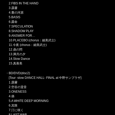
2.FIBS IN THE HAND
3.霹靂
4.賽の河原
5.BASIS
6.露命
7.SPECULATION
8.SHADOW PLAY
9.ANSWER FOR…
10.PLACEBO (chorus：細美武士)
11.今夜 (chorus：細美武士)
12.鼎の問
13.満月の夕
14.Slow Dance
15.真善美
・BD/DVD(disc2)
[Tour -slow DANCE HALL- FINAL at 中野サンプラザ]
1.霹靂
2.空谷の跫音
3.ONENESS
4.俤
5.A WHITE DEEP MORNING
6.其限
7.汀に咲く
8.LAST WAR