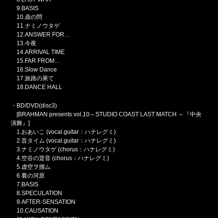
9.BASIS
10.鼎の問
11.ナミノウタゲ
12.ANSWER FOR…
13.今夜
14.ARRIVAL TIME
15.FAR FROM…
16.Slow Dance
17.旅路の果て
18.DANCE HALL
・BD/DVD(disc3)
[BRAHMAN presents vol.10～STUDIO COAST LAST MATCH ～『中央
演舞』]
1.おあいこ (vocal.guitar：ハナレグミ)
2.音タイム (vocal.guitar：ハナレグミ)
3.ナミノウタゲ (chorus：ハナレグミ)
4.空谷の跫音 (chorus：ハナレグミ)
5.虚空ヲ掴ム
6.賽の河原
7.BASIS
8.SPECULATION
9.AFTER-SENSATION
10.CAUSATION