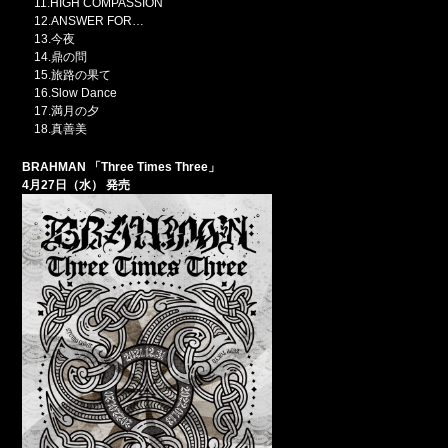
11.HIGH COMPASSION
12.ANSWER FOR…
13.今夜
14.鼎の問
15.旅路の果て
16.Slow Dance
17.満月の夕
18.真善美
BRAHMAN
「Three Times Three」
4
月27日（水） 発売