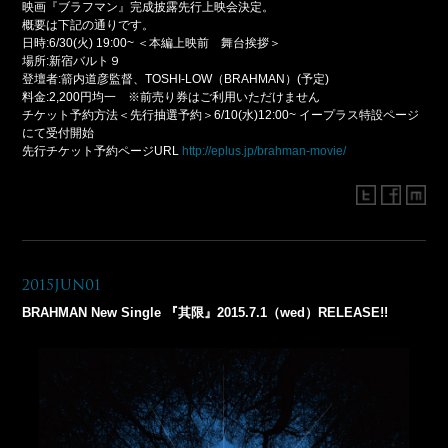
映画『ブラフマン』完成披露先行上映会決定。
概要は下記の通りです。
日時:6/30(火) 19:00~ ＜本編上映前 舞台挨拶＞
場所:新宿バルト９
登壇者:箭内道彦監督、TOSHI-LOW（BRAHMAN）(予定)
料金:2,200円均一 ※前売り券はご利用いただけません
チケット予約方法＜先行抽選予約＞6/10(水)12:00~ イープラス特設ページ
にて受付開始
先行チケット予約ページURL
http://eplus.jp/brahman-movie/
2015Jun01
BRAHMAN New Single 『其限』2015.7.1（wed）RELEASE!!