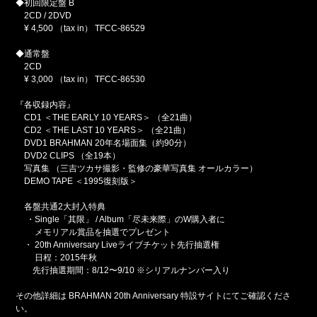
◆初回限定盤 B
2CD / 2DVD
¥ 4,500 （tax in） TFCC-86529
◆通常盤
2CD
¥ 3,000 （tax in） TFCC-86530
『各収録内容』
CD1 ＜THE EARLY 10 YEARS＞ （全21曲）
CD2 ＜THE LAST 10 YEARS＞ （全21曲）
DVD1 BRAHMAN 20年名場面集（約90分）
DVD2 CLIPS （全19本）
写真集 （三吉ツカサ撮影・監修の豪華写真集 オールカラー）
DEMO TAPE ＜1995復刻版＞
各盤共通2大封入特典
・Single「其限」 / Album「尽未来際」のW購入者に
メモリアル賞品を抽選でプレゼント
・ 20th Anniversary Liveライブチケット先行抽選権
日程：2015年秋
先行抽選期間：8/12〜9/10 ※シリアルナンバー入り
その他詳細は BRAHMAN 20th Anniversary 特設サイトにてご確認くださ
い。