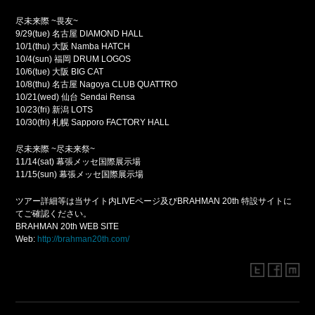
尽未来際 ~畏友~
9/29(tue) 名古屋 DIAMOND HALL
10/1(thu) 大阪 Namba HATCH
10/4(sun) 福岡 DRUM LOGOS
10/6(tue) 大阪 BIG CAT
10/8(thu) 名古屋 Nagoya CLUB QUATTRO
10/21(wed) 仙台 Sendai Rensa
10/23(fri) 新潟 LOTS
10/30(fri) 札幌 Sapporo FACTORY HALL
尽未来際 ~尽未来祭~
11/14(sat) 幕張メッセ国際展示場
11/15(sun) 幕張メッセ国際展示場
ツアー詳細等は当サイト内LIVEページ及びBRAHMAN 20th 特設サイトに
てご確認ください。
BRAHMAN 20th WEB SITE
Web:
http://brahman20th.com/